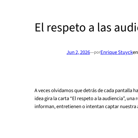
El respeto a las aud
Jun 2, 2026
—
Enrique Stuyck
e
por
A veces olvidamos que detrás de cada pantalla h
idea gira la carta “El respeto a la audiencia”, 
informan, entretienen o intentan captar nuestra 