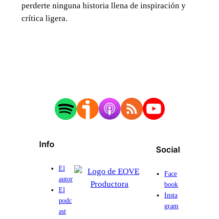
perderte ninguna historia llena de inspiración y
crítica ligera.
Info
Social
El
Face
autor
book
El
Insta
podc
gram
ast