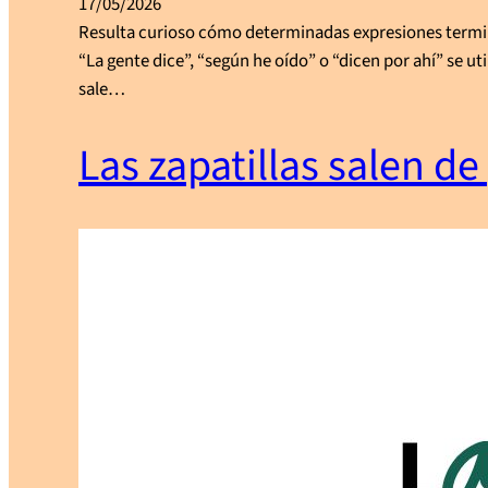
17/05/2026
Resulta curioso cómo determinadas expresiones termina
“La gente dice”, “según he oído” o “dicen por ahí” se u
sale…
Las zapatillas salen d