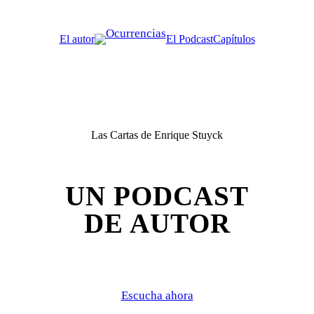
Saltar
al
El autor
El Podcast
Capítulos
contenido
Las Cartas de Enrique Stuyck
UN PODCAST
DE AUTOR
Escucha ahora