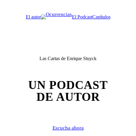
Saltar
al
El autor
El Podcast
Capítulos
contenido
Las Cartas de Enrique Stuyck
UN PODCAST
DE AUTOR
Escucha ahora