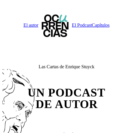
Saltar
al
contenido
El autor
El Podcast
Capítulos
Las Cartas de Enrique Stuyck
UN PODCAST
DE AUTOR