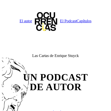
Saltar
al
contenido
El autor
El Podcast
Capítulos
Las Cartas de Enrique Stuyck
UN PODCAST
DE AUTOR